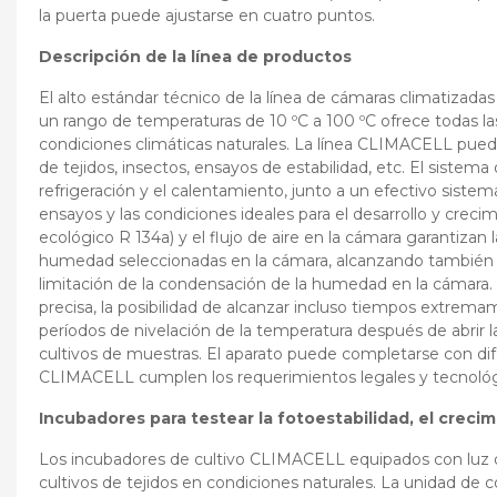
la puerta puede ajustarse en cuatro puntos.
Descripción de la línea de productos
El alto estándar técnico de la línea de cámaras climatizad
un rango de temperaturas de 10 ºC a 100 ºC ofrece todas las
condiciones climáticas naturales. La línea CLIMACELL puede
de tejidos, insectos, ensayos de estabilidad, etc. El siste
refrigeración y el calentamiento, junto a un efectivo sist
ensayos y las condiciones ideales para el desarrollo y crec
ecológico R 134a) y el flujo de aire en la cámara garantizan 
humedad seleccionadas en la cámara, alcanzando también d
limitación de la condensación de la humedad en la cámara
precisa, la posibilidad de alcanzar incluso tiempos extr
períodos de nivelación de la temperatura después de abrir 
cultivos de muestras. El aparato puede completarse con difer
CLIMACELL cumplen los requerimientos legales y tecnológi
Incubadores para testear la fotoestabilidad, el creci
Los incubadores de cultivo CLIMACELL equipados con luz de 
cultivos de tejidos en condiciones naturales. La unidad de 