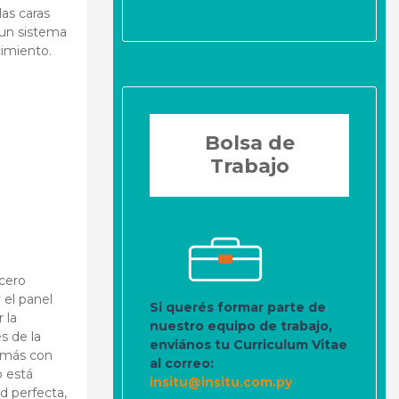
las caras
 un sistema
cimiento.
Bolsa de
Trabajo
acero
 el panel
Si querés formar parte de
 la
nuestro equipo de trabajo,
s de la
enviános tu Curriculum Vitae
demás con
al correo:
o está
insitu@insitu.com.py
d perfecta,