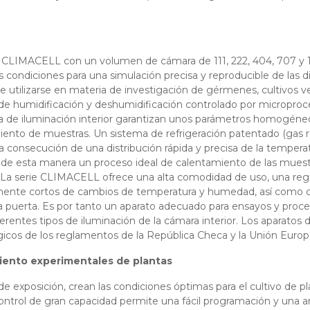
as CLIMACELL con un volumen de cámara de 111, 222, 404, 707 y 12
 condiciones para una simulación precisa y reproducible de las d
 utilizarse en materia de investigación de gérmenes, cultivos v
ma de humidificación y deshumidificación controlado por microproc
ema de iluminación interior garantizan unos parámetros homogéne
imiento de muestras. Un sistema de refrigeración patentado (gas r
la consecución de una distribución rápida y precisa de la temperat
e esta manera un proceso ideal de calentamiento de las muestr
. La serie CLIMACELL ofrece una alta comodidad de uso, una reg
emamente cortos de cambios de temperatura y humedad, así como 
la puerta. Es por tanto un aparato adecuado para ensayos y proc
entes tipos de iluminación de la cámara interior. Los aparatos de
cos de los reglamentos de la República Checa y la Unión Europ
miento experimentales de plantas
exposición, crean las condiciones óptimas para el cultivo de pl
control de gran capacidad permite una fácil programación y una a