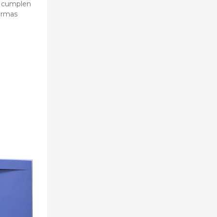
én cumplen
normas