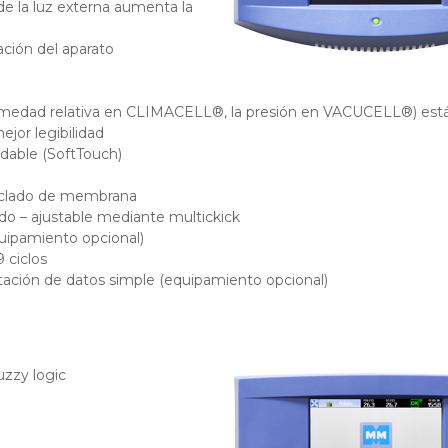
 de la luz externa aumenta la
ación del aparato
 humedad relativa en CLIMACELL®, la presión en VACUCELL®) est
jor legibilidad
dable (SoftTouch)
teclado de membrana
ado – ajustable mediante multickick
quipamiento opcional)
 ciclos
rtación de datos simple (equipamiento opcional)
zzy logic