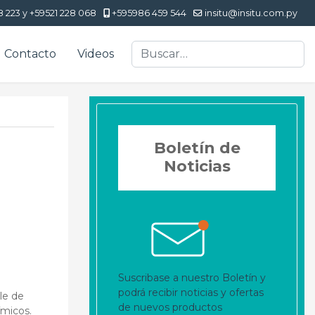
8 223 y +59521 228 068
+595986 459 544
insitu@insitu.com.py
Buscar
Contacto
Videos
Boletín de
Noticias
Suscribase a nuestro Boletín y
podrá recibir noticias y ofertas
le de
de nuevos productos
ímicos.