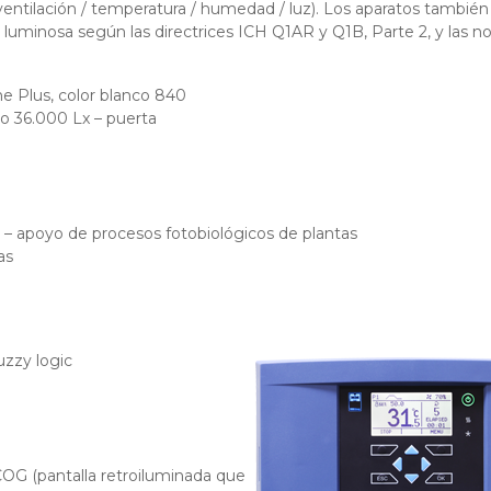
 (ventilación / temperatura / humedad / luz). Los aparatos tambi
luminosa según las directrices ICH Q1AR y Q1B, Parte 2, y las 
ne Plus, color blanco 840
o 36.000 Lx – puerta
o – apoyo de procesos fotobiológicos de plantas
as
zzy logic
 COG (pantalla retroiluminada que