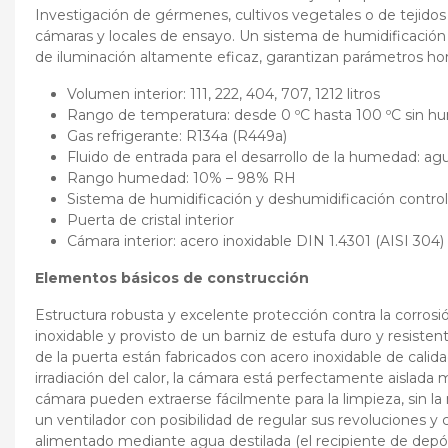
Investigación de gérmenes, cultivos vegetales o de tejidos 
cámaras y locales de ensayo. Un sistema de humidificación
de iluminación altamente eficaz, garantizan parámetros ho
Volumen interior: 111, 222, 404, 707, 1212 litros
Rango de temperatura: desde 0 ºC hasta 100 ºC sin h
Gas refrigerante: R134a (R449a)
Fluido de entrada para el desarrollo de la humedad: ag
Rango humedad: 10% – 98% RH
Sistema de humidificación y deshumidificación contro
Puerta de cristal interior
Cámara interior: acero inoxidable DIN 1.4301 (AISI 304)
Elementos básicos de construcción
Estructura robusta y excelente protección contra la corros
inoxidable y provisto de un barniz de estufa duro y resistent
de la puerta están fabricados con acero inoxidable de calidad
irradiación del calor, la cámara está perfectamente aislada 
cámara pueden extraerse fácilmente para la limpieza, sin l
un ventilador con posibilidad de regular sus revoluciones y c
alimentado mediante agua destilada (el recipiente de depós