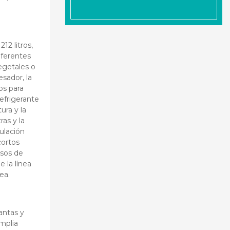
12 litros,
iferentes
egetales o
esador, la
os para
efrigerante
ura y la
as y la
ulación
cortos
esos de
 la línea
ea.
antas y
mplia