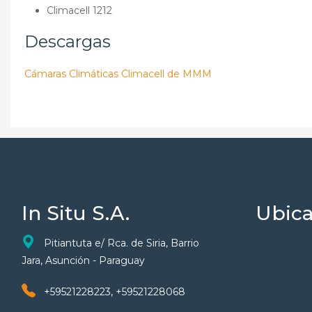
Climacell 1212
Descargas
Cámaras Climáticas Climacell de MMM
In Situ S.A.
Ubica
Pitiantuta e/ Rca. de Siria, Barrio
Jara, Asunción - Paraguay
+59521228223, +59521228068