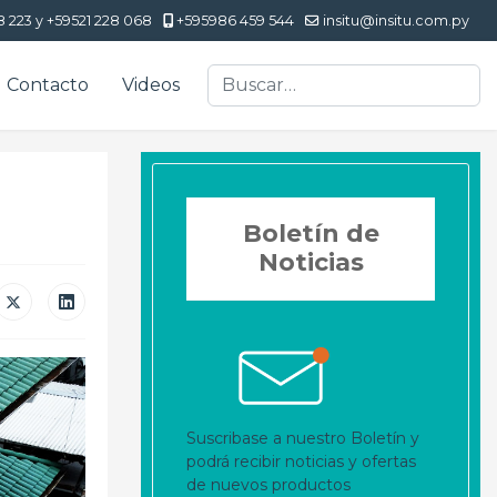
8 223 y +59521 228 068
+595986 459 544
insitu@insitu.com.py
Buscar
Contacto
Videos
Boletín de
Noticias
Suscribase a nuestro Boletín y
podrá recibir noticias y ofertas
de nuevos productos