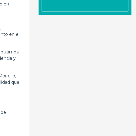
do en
,
nto en el
rabajamos
iencia y
or ello,
lidad que
 de