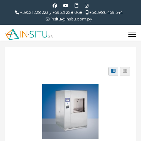
+59521 228 223 y +59521 228 068
+595986 459 544
insitu@insitu.com.py