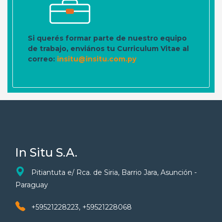
Si querés formar parte de nuestro equipo
de trabajo, enviános tu Curriculum Vitae al
correo:
insitu@insitu.com.py
In Situ S.A.
Pitiantuta e/ Rca. de Siria, Barrio Jara, Asunción -
Paraguay
+59521228223, +59521228068