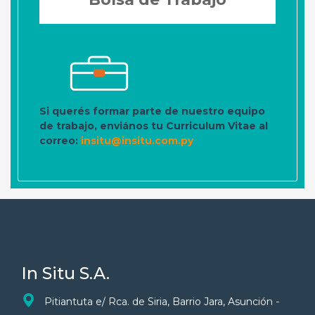
Si querés formar parte de nuestro equipo
de trabajo, enviános tu Curriculum Vitae al
correo:
insitu@insitu.com.py
In Situ S.A.
Pitiantuta e/ Rca. de Siria, Barrio Jara, Asunción -